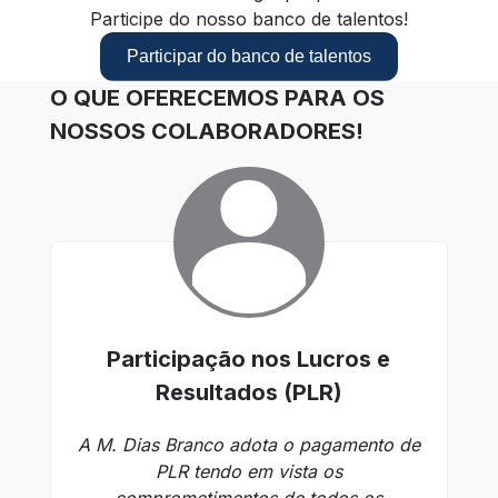
Participe do nosso banco de talentos!
Participar do banco de talentos
O QUE OFERECEMOS PARA OS
NOSSOS COLABORADORES!
Participação nos Lucros e
L
Resultados (PLR)
É
s
A M. Dias Branco adota o pagamento de
PLR tendo em vista os
comprometimentos de todos os