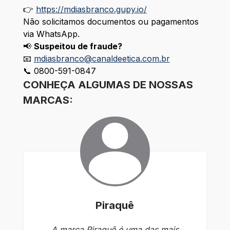
👉
https://mdiasbranco.gupy.io/
Não solicitamos documentos ou pagamentos
via WhatsApp.
📢
Suspeitou de fraude?
📧
mdiasbranco@canaldeetica.com.br
📞 0800-591-0847
CONHEÇA ALGUMAS DE NOSSAS
MARCAS:
Piraquê
A marca Piraquê é uma das mais
A